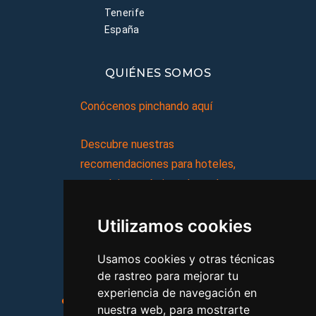
Tenerife
España
QUIÉNES SOMOS
Conócenos pinchando aquí
Descubre nuestras
recomendaciones para hoteles,
complejos turísticos, hostales,
vacaciones, paquetes de
Utilizamos cookies
viajes, y mucho más!
Usamos cookies y otras técnicas
MI AGENCIA
de rastreo para mejorar tu
experiencia de navegación en
Aviso legal
Condiciones de uso
nuestra web, para mostrarte