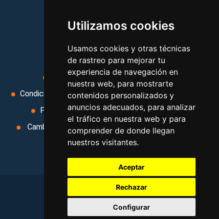
vacaciones, paquetes de
Utilizamos cookies
viajes, y mucho más!
Usamos cookies y otras técnicas
MI AGENCIA
de rastreo para mejorar tu
experiencia de navegación en
Aviso legal
Condiciones de uso
nuestra web, para mostrarte
Condiciones Generales
Ley de Viajes Combinados
contenidos personalizados y
anuncios adecuados, para analizar
Política de privacidad
Uso de cookies
el tráfico en nuestra web y para
Cambiar preferencias de cookies
Area privada
comprender de donde llegan
nuestros visitantes.
Contacto
Aceptar
Rechazar
©
2026
. Todos los derechos reservados
.
Configurar