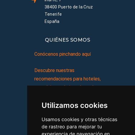
38400 Puerto de la Cruz
Tenerife
España
QUIÉNES SOMOS
Conócenos pinchando aquí
Descubre nuestras
recomendaciones para hoteles,
complejos turísticos, hostales,
vacaciones, paquetes de
Utilizamos cookies
viajes, y mucho más!
Usamos cookies y otras técnicas
MI AGENCIA
de rastreo para mejorar tu
experiencia de navegación en