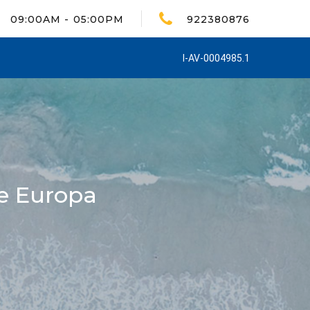
09:00AM - 05:00PM
922380876
I-AV-0004985.1
e Europa