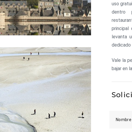
uso gratu
dentro 
restauran
principa
levanta 
dedicado 
Vale la p
bajar en l
Solic
Nombre