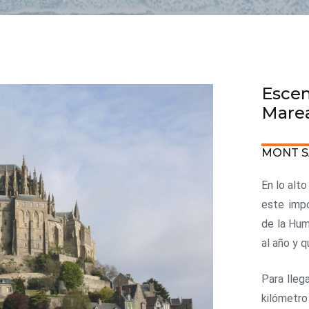
Escen
Mare
MONT S
En lo alt
este imp
de la Hum
al año y 
Para lleg
kilómetro