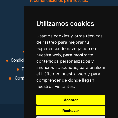
recomendaciones para hoteles,
complejos turísticos, hostales,
vacaciones, paquetes de
Utilizamos cookies
viajes, y mucho más!
Usamos cookies y otras técnicas
MI AGENCIA
de rastreo para mejorar tu
experiencia de navegación en
Aviso legal
Condiciones de uso
nuestra web, para mostrarte
Condiciones Generales
Ley de Viajes Combinados
contenidos personalizados y
anuncios adecuados, para analizar
Política de privacidad
Uso de cookies
el tráfico en nuestra web y para
Cambiar preferencias de cookies
Area privada
comprender de donde llegan
nuestros visitantes.
Contacto
Aceptar
Rechazar