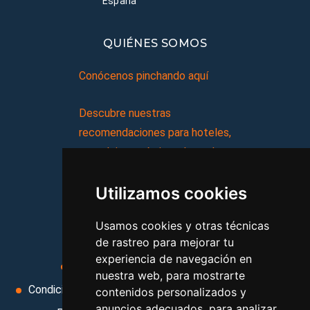
España
QUIÉNES SOMOS
Conócenos pinchando aquí
Descubre nuestras
recomendaciones para hoteles,
complejos turísticos, hostales,
vacaciones, paquetes de
Utilizamos cookies
viajes, y mucho más!
Usamos cookies y otras técnicas
MI AGENCIA
de rastreo para mejorar tu
experiencia de navegación en
Aviso legal
Condiciones de uso
nuestra web, para mostrarte
Condiciones Generales
Ley de Viajes Combinados
contenidos personalizados y
anuncios adecuados, para analizar