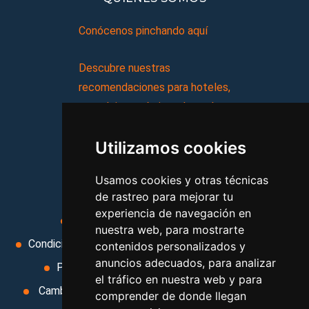
Conócenos pinchando aquí
Descubre nuestras
recomendaciones para hoteles,
complejos turísticos, hostales,
vacaciones, paquetes de
Utilizamos cookies
viajes, y mucho más!
Usamos cookies y otras técnicas
MI AGENCIA
de rastreo para mejorar tu
experiencia de navegación en
Aviso legal
Condiciones de uso
nuestra web, para mostrarte
Condiciones Generales
Ley de Viajes Combinados
contenidos personalizados y
anuncios adecuados, para analizar
Política de privacidad
Uso de cookies
el tráfico en nuestra web y para
Cambiar preferencias de cookies
Area privada
comprender de donde llegan