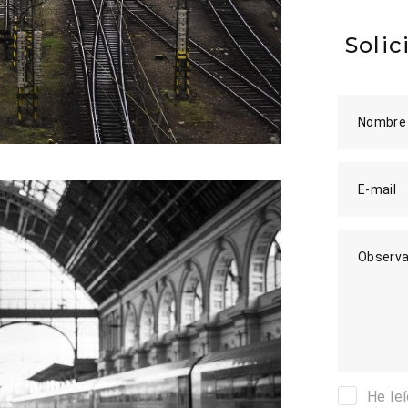
Solic
Nombre
E-mail
Observa
He le