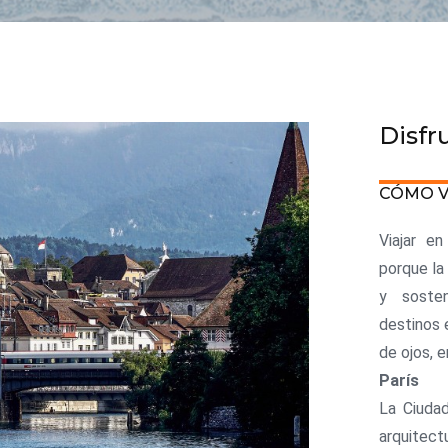
Disfr
CÓMO V
Viajar e
porque la
y soste
destinos 
de ojos, e
París
La Ciuda
arquitect