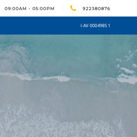
09:00AM - 05:00PM
922380876
I-AV-0004985.1