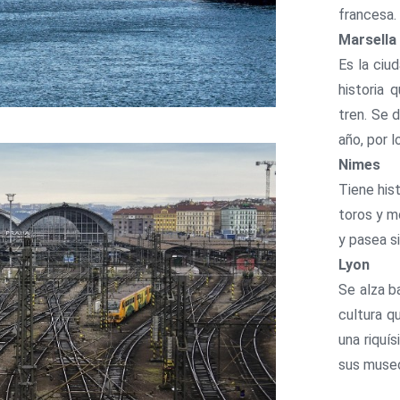
francesa.
Marsella
Es la ciu
historia
tren. Se 
año, por 
Nimes
Tiene hist
toros y m
y pasea s
Lyon
Se alza b
cultura q
una riquís
sus museo